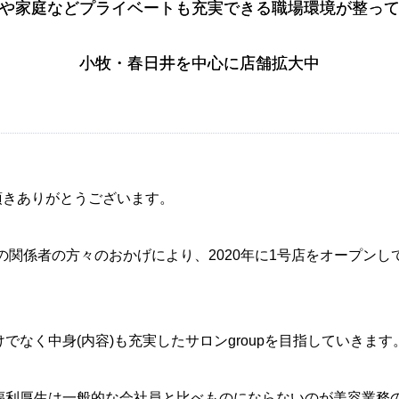
や家庭などプライベートも充実できる職場環境が整っ
や家庭などプライベートも充実できる職場環境が整っ
小牧・春日井を中心に店舗拡大中
小牧・春日井を中心に店舗拡大中
覧頂きありがとうございます。
の関係者の方々のおかげにより、2020年に1号店をオープンし
なく中身(内容)も充実したサロンgroupを目指していきます
福利厚生は一般的な会社員と比べものにならないのが美容業務