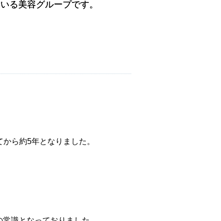
ている美容グループです。
ている美容グループです。
て
から約5年となりました。
。
の常識となっておりました。